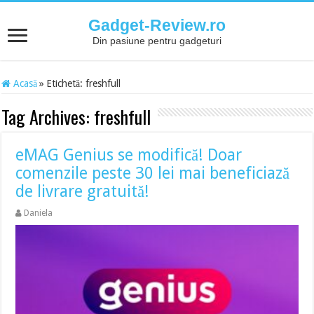
Gadget-Review.ro
Din pasiune pentru gadgeturi
Acasă
»
Etichetă:
freshfull
Tag Archives:
freshfull
eMAG Genius se modifică! Doar
comenzile peste 30 lei mai beneficiază
de livrare gratuită!
Daniela