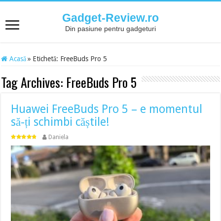
Gadget-Review.ro
Din pasiune pentru gadgeturi
Acasă
»
Etichetă:
FreeBuds Pro 5
Tag Archives:
FreeBuds Pro 5
Huawei FreeBuds Pro 5 – e momentul
să-ți schimbi căștile!
Daniela