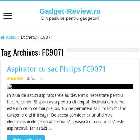
Gadget-Review.ro
Din pasiune pentru gadgeturi
Acasă
»
Etichetă:
FC9071
Tag Archives:
FC9071
Aspirator cu sac Philips FC9071
Daniela
În ziua de astăzi aspiratoarele au devenit o necesitate pentru
fiecare cămin. Și spun asta pentru că timpul fiecăruia dintre noi
este din ce în ce mai prețios. Nu ne permitem să îl irosim făcând
curățenie o zi întreagă. De aceea consider că unul dintre
electrocasnicele ce nu ar trebui să lipsească din nici o casă este
aspiratorul. Iar astăzi …
Citește tot articolul »