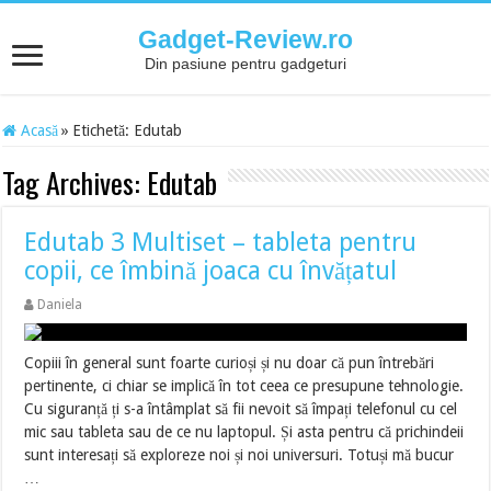
Gadget-Review.ro
Din pasiune pentru gadgeturi
Acasă
»
Etichetă:
Edutab
Tag Archives:
Edutab
Edutab 3 Multiset – tableta pentru
copii, ce îmbină joaca cu învățatul
Daniela
Copiii în general sunt foarte curioși și nu doar că pun întrebări
pertinente, ci chiar se implică în tot ceea ce presupune tehnologie.
Cu siguranță ți s-a întâmplat să fii nevoit să împați telefonul cu cel
mic sau tableta sau de ce nu laptopul. Și asta pentru că prichindeii
sunt interesați să exploreze noi și noi universuri. Totuși mă bucur
…