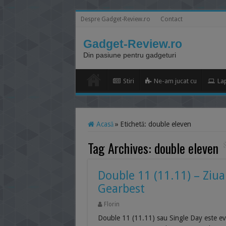
Despre Gadget-Review.ro
Contact
Gadget-Review.ro
Din pasiune pentru gadgeturi
Stiri
Ne-am jucat cu
La
Acasă
»
Etichetă:
double eleven
Tag Archives:
double eleven
Double 11 (11.11) – Ziua
Gearbest
Florin
Double 11 (11.11) sau Single Day este eve