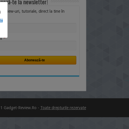
ează-te la newsletter!
i, review-uri, tutoriale, direct la tine în
i
ox.
ii
me
*
il
1 Gadget-Review.Ro -
Toate drepturile rezervate