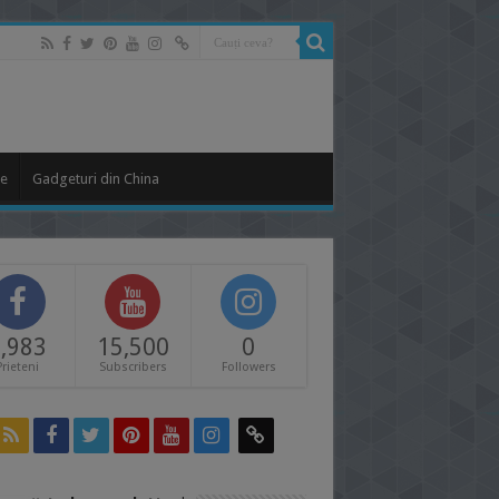
le
Gadgeturi din China
,983
15,500
0
Prieteni
Subscribers
Followers