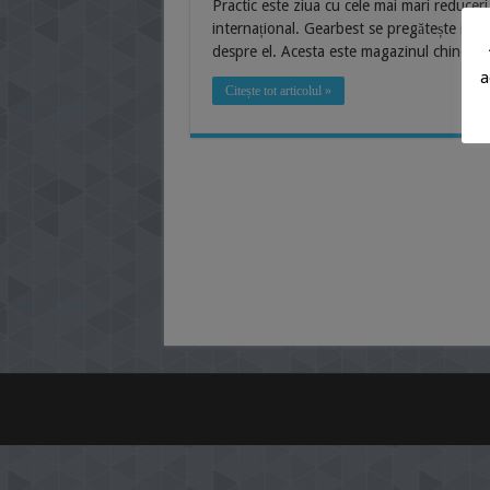
Practic este ziua cu cele mai mari reduceri
internațional. Gearbest se pregătește inte
despre el. Acesta este magazinul chineze
a
Citește tot articolul »