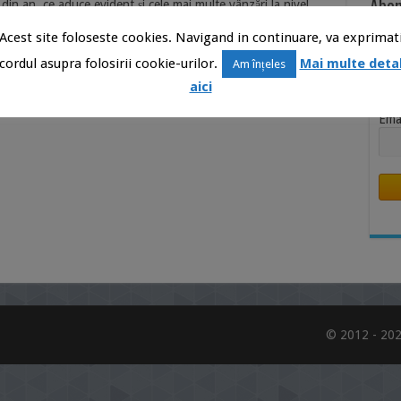
Abon
 din an, ce aduce evident și cele mai multe vânzări la nivel
ns pentru acest eveniment. V-am mai vorbit și cu alte ocazii
Știr
Acest site foloseste cookies. Navigand in continuare, va exprimat
sc de …
Inb
cordul asupra folosirii cookie-urilor.
Mai multe detal
Am înțeles
Nu
aici
Ema
© 2012 - 202