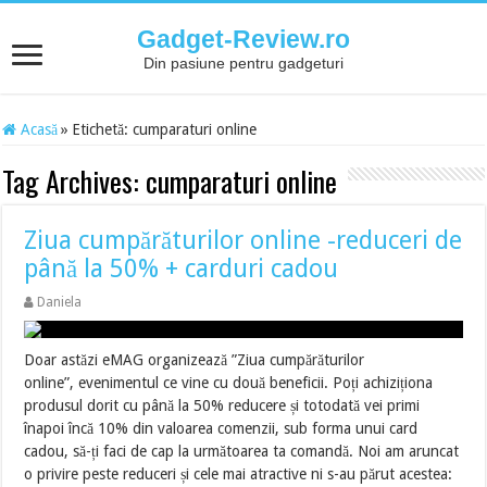
Gadget-Review.ro
Din pasiune pentru gadgeturi
Acasă
»
Etichetă:
cumparaturi online
Tag Archives:
cumparaturi online
Ziua cumpărăturilor online -reduceri de
până la 50% + carduri cadou
Daniela
Doar astăzi eMAG organizează ”Ziua cumpărăturilor
online”, evenimentul ce vine cu două beneficii. Poți achiziționa
produsul dorit cu până la 50% reducere și totodată vei primi
înapoi încă 10% din valoarea comenzii, sub forma unui card
cadou, să-ți faci de cap la următoarea ta comandă. Noi am aruncat
o privire peste reduceri și cele mai atractive ni s-au părut acestea: