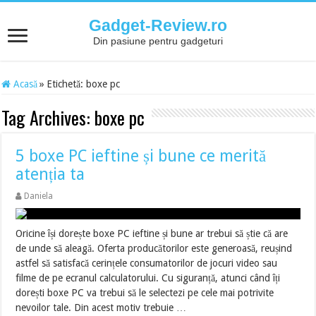
Gadget-Review.ro
Din pasiune pentru gadgeturi
Acasă
»
Etichetă:
boxe pc
Tag Archives:
boxe pc
5 boxe PC ieftine și bune ce merită
atenția ta
Daniela
Oricine își dorește boxe PC ieftine și bune ar trebui să știe că are
de unde să aleagă. Oferta producătorilor este generoasă, reușind
astfel să satisfacă cerințele consumatorilor de jocuri video sau
filme de pe ecranul calculatorului. Cu siguranță, atunci când îți
dorești boxe PC va trebui să le selectezi pe cele mai potrivite
nevoilor tale. Din acest motiv trebuie …