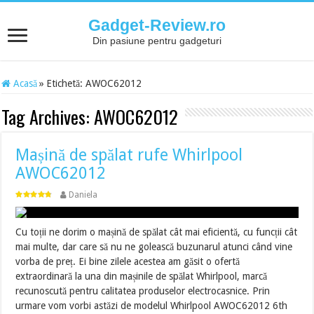
Gadget-Review.ro
Din pasiune pentru gadgeturi
Acasă
»
Etichetă:
AWOC62012
Tag Archives:
AWOC62012
Mașină de spălat rufe Whirlpool
AWOC62012
Daniela
Cu toții ne dorim o mașină de spălat cât mai eficientă, cu funcții cât
mai multe, dar care să nu ne golească buzunarul atunci când vine
vorba de preț. Ei bine zilele acestea am găsit o ofertă
extraordinară la una din mașinile de spălat Whirlpool, marcă
recunoscută pentru calitatea produselor electrocasnice. Prin
urmare vom vorbi astăzi de modelul Whirlpool AWOC62012 6th