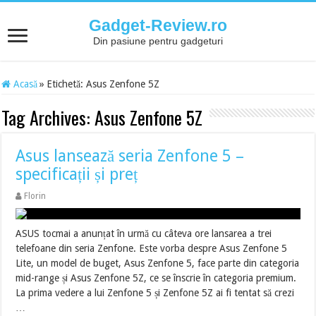
Gadget-Review.ro
Din pasiune pentru gadgeturi
Acasă
»
Etichetă:
Asus Zenfone 5Z
Tag Archives:
Asus Zenfone 5Z
Asus lansează seria Zenfone 5 –
specificații și preț
Florin
ASUS tocmai a anunțat în urmă cu câteva ore lansarea a trei
telefoane din seria Zenfone. Este vorba despre Asus Zenfone 5
Lite, un model de buget, Asus Zenfone 5, face parte din categoria
mid-range și Asus Zenfone 5Z, ce se înscrie în categoria premium.
La prima vedere a lui Zenfone 5 și Zenfone 5Z ai fi tentat să crezi
…