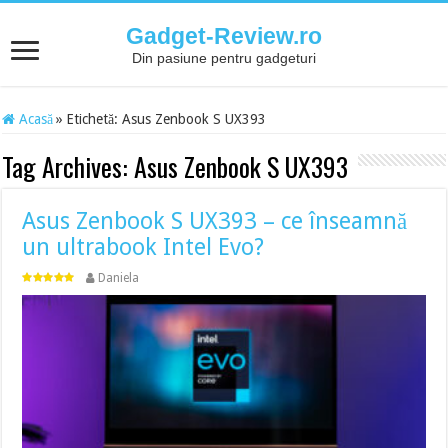
Gadget-Review.ro
Din pasiune pentru gadgeturi
Acasă
»
Etichetă:
Asus Zenbook S UX393
Tag Archives:
Asus Zenbook S UX393
Asus Zenbook S UX393 – ce înseamnă
un ultrabook Intel Evo?
Daniela