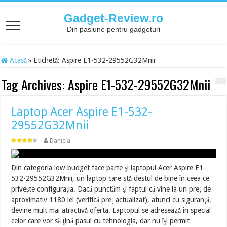
Gadget-Review.ro
Din pasiune pentru gadgeturi
Acasă
»
Etichetă:
Aspire E1-532-29552G32Mnii
Tag Archives:
Aspire E1-532-29552G32Mnii
Laptop Acer Aspire E1-532-
29552G32Mnii
Daniela
Din categoria low-budget face parte şi laptopul Acer Aspire E1-
532-29552G32Mnii, un laptop care stă destul de bine în ceea ce
priveşte configuraţia. Dacă punctăm şi faptul că vine la un preţ de
aproximativ 1180 lei (verifică preț actualizat), atunci cu siguranţă,
devine mult mai atractivă oferta. Laptopul se adresează în special
celor care vor să ţină pasul cu tehnologia, dar nu îşi permit …