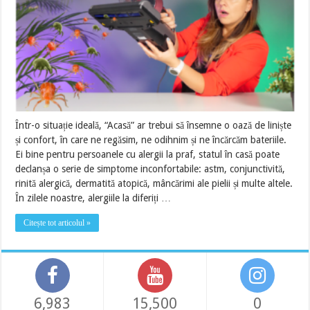
Într-o situație ideală, “Acasă” ar trebui să însemne o oază de liniște
și confort, în care ne regăsim, ne odihnim și ne încărcăm bateriile.
Ei bine pentru persoanele cu alergii la praf, statul în casă poate
declanșa o serie de simptome inconfortabile: astm, conjunctivită,
rinită alergică, dermatită atopică, mâncărimi ale pielii și multe altele.
În zilele noastre, alergiile la diferiți …
Citește tot articolul »
6,983
15,500
0