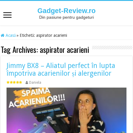
Gadget-Review.ro
Din pasiune pentru gadgeturi
Acasă
»
Etichetă:
aspirator acarieni
Tag Archives:
aspirator acarieni
Jimmy BX8 – Aliatul perfect în lupta
împotriva acarienilor și alergenilor
Daniela