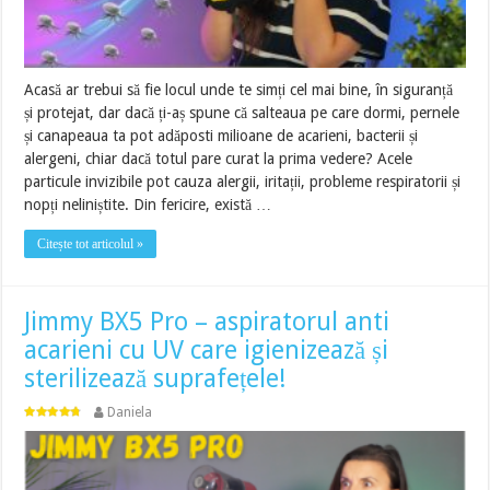
Acasă ar trebui să fie locul unde te simți cel mai bine, în siguranță
și protejat, dar dacă ți-aș spune că salteaua pe care dormi, pernele
și canapeaua ta pot adăposti milioane de acarieni, bacterii și
alergeni, chiar dacă totul pare curat la prima vedere? Acele
particule invizibile pot cauza alergii, iritații, probleme respiratorii și
nopți neliniștite. Din fericire, există …
Citește tot articolul »
Jimmy BX5 Pro – aspiratorul anti
acarieni cu UV care igienizează și
sterilizează suprafețele!
Daniela