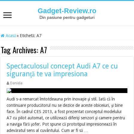
Gadget-Review.ro
Din pasiune pentru gadgeturi
Acasă
»
Etichetă:
A7
Tag Archives:
A7
Spectaculosul concept Audi A7 ce cu
siguranţă te va impresiona
Daniela
Audi s-a remarcat îmtotdeauna prin inovaţie şi stil. Iată că în
continuare producătorul nu se dezice de aceste obiceiuri, şi bine
face. În cadrul CES 2013, a fost prezentat conceptul modelului
A7 cu pilot automat, ce utilizează diferiţi senzori şi camere pentru
a naviga fără şofer. Pot spune că prototipul impresionează în
adevăratul sens al cuvântului. Cum ar fi să …