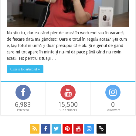
Nu știu tu, dar eu când plec de acasă în weekend sau în vacanță,
de fiecare dată mă gândesc: Oare e totul în regulă acasă? Știi cum
e, lași totul în urmă și doar presupui că e ok. Și e genul de gând
care-mi tot apare în minte și nu-mi dă pace până când nu revin
acasă. Fix pentru situații …
Citește tot articolul »
6,983
15,500
0
Prieteni
Subscribers
Followers