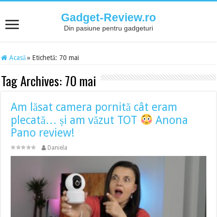
Gadget-Review.ro
Din pasiune pentru gadgeturi
Acasă
»
Etichetă:
70 mai
Tag Archives:
70 mai
Am lăsat camera pornită cât eram
plecată… și am văzut TOT
Anona
Pano review!
Daniela