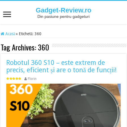
Gadget-Review.ro
Din pasiune pentru gadgeturi
Acasă
»
Etichetă:
360
Tag Archives:
360
Robotul 360 S10 – este extrem de
precis, eficient și are o tonă de funcții!
Florin