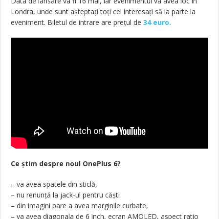
Data de lansare va fi 16 mai, iar evenimentul va avea loc în
Londra, unde sunt așteptați toți cei interesați să ia parte la
eveniment. Biletul de intrare are prețul de
34 euro.
Ce știm despre noul OnePlus 6?
– va avea spatele din sticlă,
– nu renunță la jack-ul pentru căști
– din imagini pare a avea marginile curbate,
– va avea diagonala de 6 inch, ecran AMOLED, aspect ratio