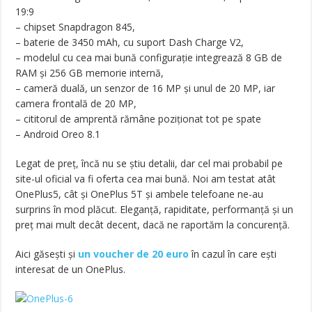
19:9
– chipset Snapdragon 845,
– baterie de 3450 mAh, cu suport Dash Charge V2,
– modelul cu cea mai bună configurație integrează 8 GB de
RAM și 256 GB memorie internă,
– cameră duală, un senzor de 16 MP și unul de 20 MP, iar
camera frontală de 20 MP,
– cititorul de amprentă rămâne poziționat tot pe spate
– Android Oreo 8.1
Legat de preț, încă nu se știu detalii, dar cel mai probabil pe
site-ul oficial va fi oferta cea mai bună. Noi am testat atât
OnePlus5, cât și OnePlus 5T și ambele telefoane ne-au
surprins în mod plăcut. Eleganță, rapiditate, performanță și un
preț mai mult decât decent, dacă ne raportăm la concurență.
Aici găsești și
un voucher de 20 euro
în cazul în care ești
interesat de un OnePlus.