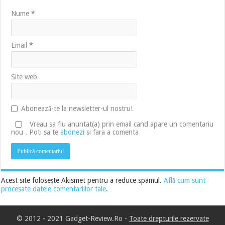
Nume
*
Email
*
Site web
Abonează-te la newsletter-ul nostru!
Vreau sa fiu anuntat(a) prin email cand apare un comentariu
nou . Poti sa te
abonezi
si fara a comenta
Acest site folosește Akismet pentru a reduce spamul.
Află cum sunt
procesate datele comentariilor tale
.
© 2012 - 2021 Gadget-Review.Ro -
Toate drepturile rezervate