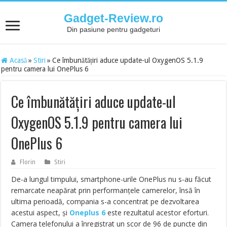
Gadget-Review.ro
Din pasiune pentru gadgeturi
Acasă
»
Stiri
»
Ce îmbunătățiri aduce update-ul OxygenOS 5.1.9
pentru camera lui OnePlus 6
Ce îmbunătățiri aduce update-ul
OxygenOS 5.1.9 pentru camera lui
OnePlus 6
Florin
Stiri
De-a lungul timpului, smartphone-urile OnePlus nu s-au făcut
remarcate neapărat prin performanțele camerelor, însă în
ultima perioadă, compania s-a concentrat pe dezvoltarea
acestui aspect, și
Oneplus 6
este rezultatul acestor eforturi.
Camera telefonului a înregistrat un scor de 96 de puncte din