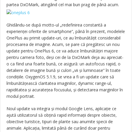
partea DxOMark, atingând cel mai bun prag de până acum.
Ghidându-se după motto-ul „redefinirea constantă a
experienței oferite de smartphone”, până în prezent, modelele
OnePlus au primit update-uri, ce au îmbunătățit considerabil
procesarea de imagine. Acum, se pare că pregătesc un nou
update pentru OnePlus 6, ce va aduce îmbunătățiri majore
pentru camera foto, deși cei de la DxOMark deja au apreciat-
o ca fiind una foarte bună, ce asigură: un autofocus rapid, o
detaliere de imagine bună și culori „vii și luminoase” în toate
condițiile. OxygenOS 5.1.9, se vrea a fi un update care să
îmbunătățească claritatea imaginilor, dynamic range-ul,
rapiditatea și acuratețea focusului, și detectarea marginilor în
modul portrait.
Noul update va integra și modul Google Lens, aplicație ce
ajută utilizatorul să obțină rapid informații despre obiecte,
obiective turistice, tipuri de plante sau anumite specii de
animale. Aplicația, limitată până de curând doar pentru