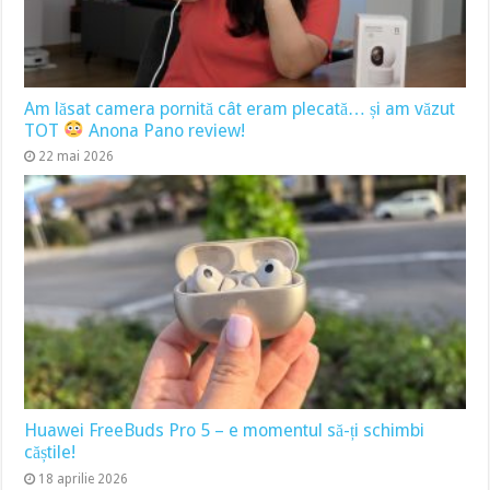
Am lăsat camera pornită cât eram plecată… și am văzut
TOT
Anona Pano review!
22 mai 2026
Huawei FreeBuds Pro 5 – e momentul să-ți schimbi
căștile!
18 aprilie 2026