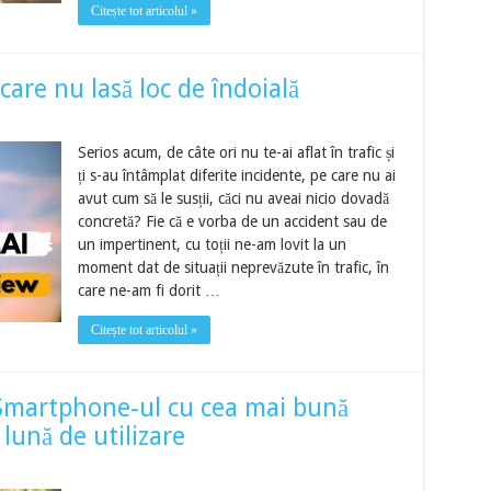
Citește tot articolul »
are nu lasă loc de îndoială
Serios acum, de câte ori nu te-ai aflat în trafic și
ți s-au întâmplat diferite incidente, pe care nu ai
avut cum să le susții, căci nu aveai nicio dovadă
concretă? Fie că e vorba de un accident sau de
un impertinent, cu toții ne-am lovit la un
moment dat de situații neprevăzute în trafic, în
care ne-am fi dorit …
Citește tot articolul »
Smartphone-ul cu cea mai bună
lună de utilizare