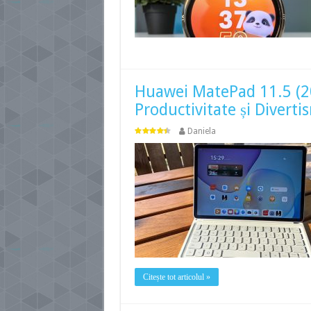
Huawei MatePad 11.5 (20
Productivitate și Divert
Daniela
Citește tot articolul »