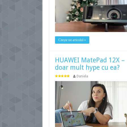
Citește tot articolul »
HUAWEI MatePad 12X – po
doar mult hype cu ea?
Daniela