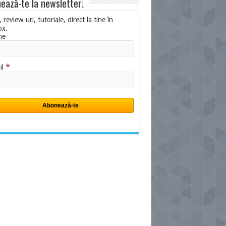
ează-te la newsletter!
i, review-uri, tutoriale, direct la tine în
ox.
me
*
il