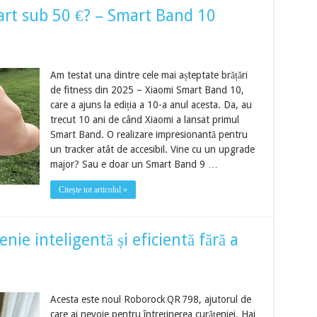
art sub 50 €? – Smart Band 10
Am testat una dintre cele mai așteptate brățări
de fitness din 2025 – Xiaomi Smart Band 10,
care a ajuns la ediția a 10-a anul acesta. Da, au
trecut 10 ani de când Xiaomi a lansat primul
Smart Band. O realizare impresionantă pentru
un tracker atât de accesibil. Vine cu un upgrade
major? Sau e doar un Smart Band 9 …
Citește tot articolul »
ie inteligentă și eficientă fără a
Acesta este noul Roborock QR 798, ajutorul de
care ai nevoie pentru întreținerea curățeniei. Hai