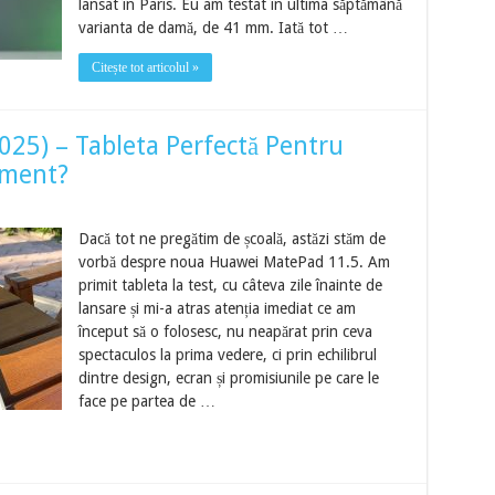
lansat în Paris. Eu am testat în ultima săptămână
varianta de damă, de 41 mm. Iată tot …
Citește tot articolul »
25) – Tableta Perfectă Pentru
isment?
Dacă tot ne pregătim de școală, astăzi stăm de
vorbă despre noua Huawei MatePad 11.5. Am
primit tableta la test, cu câteva zile înainte de
lansare și mi-a atras atenția imediat ce am
început să o folosesc, nu neapărat prin ceva
spectaculos la prima vedere, ci prin echilibrul
dintre design, ecran și promisiunile pe care le
face pe partea de …