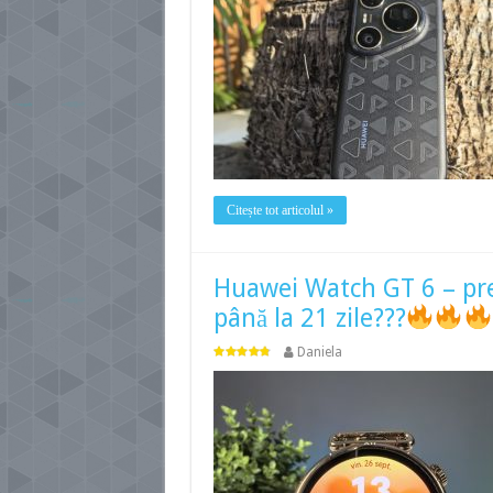
Citește tot articolul »
Huawei Watch GT 6 – preț
până la 21 zile???
Daniela