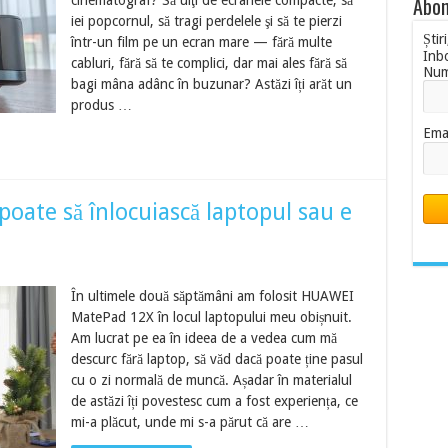
Abon
cinematograf? Să uiţi de ecranele compacte, să
iei popcornul, să tragi perdelele şi să te pierzi
Știr
într-un film pe un ecran mare — fără multe
Inb
cabluri, fără să te complici, dar mai ales fără să
Nu
bagi mâna adânc în buzunar? Astăzi îți arăt un
produs …
Ema
ate să înlocuiască laptopul sau e
În ultimele două săptămâni am folosit HUAWEI
MatePad 12X în locul laptopului meu obișnuit.
Am lucrat pe ea în ideea de a vedea cum mă
descurc fără laptop, să văd dacă poate ține pasul
cu o zi normală de muncă. Așadar în materialul
de astăzi îți povestesc cum a fost experiența, ce
mi-a plăcut, unde mi s-a părut că are …