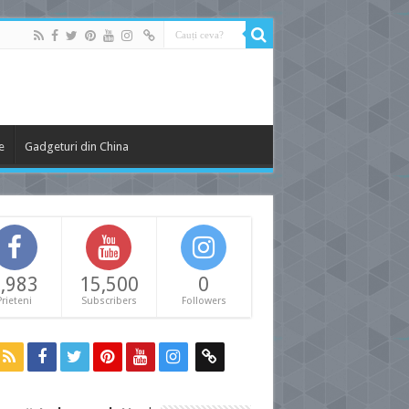
e
Gadgeturi din China
,983
15,500
0
Prieteni
Subscribers
Followers