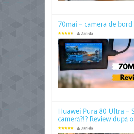
70mai – camera de bord c
Daniela
Huawei Pura 80 Ultra – 
cameră?!? Review după o 
Daniela