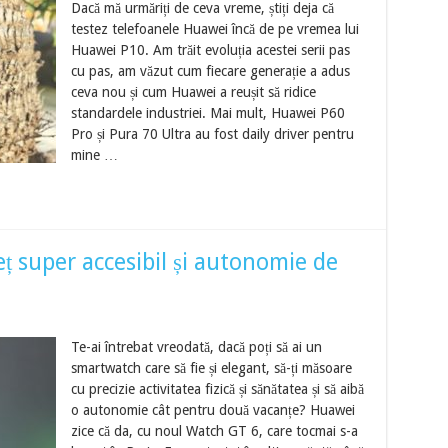
Dacă mă urmăriți de ceva vreme, știți deja că
testez telefoanele Huawei încă de pe vremea lui
Huawei P10. Am trăit evoluția acestei serii pas
cu pas, am văzut cum fiecare generație a adus
ceva nou și cum Huawei a reușit să ridice
standardele industriei. Mai mult, Huawei P60
Pro și Pura 70 Ultra au fost daily driver pentru
mine …
 super accesibil și autonomie de
Te-ai întrebat vreodată, dacă poți să ai un
smartwatch care să fie și elegant, să-ți măsoare
cu precizie activitatea fizică și sănătatea și să aibă
o autonomie cât pentru două vacanțe? Huawei
zice că da, cu noul Watch GT 6, care tocmai s-a