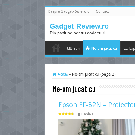
Despre Gadget-Review.ro
Contact
Gadget-Review.ro
Din pasiune pentru gadgeturi
Stiri
Ne-am jucat cu
Lap
Acasă
»
Ne-am jucat cu (page 2)
Ne-am jucat cu
Epson EF-62N – Proiecto
Daniela