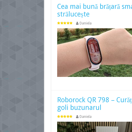
Cea mai bună brățară sm
strălucește
Daniela
Roborock QR 798 – Curățen
goli buzunarul
Daniela