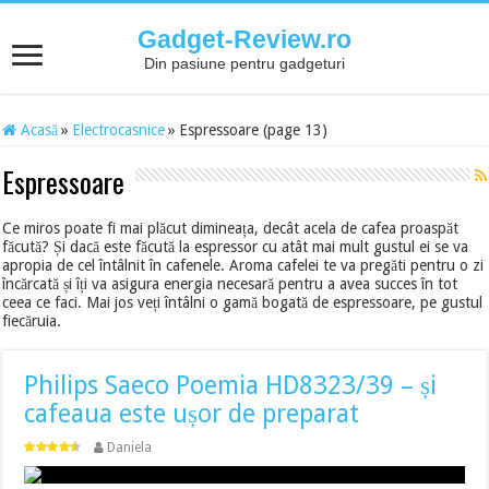
Gadget-Review.ro
Din pasiune pentru gadgeturi
Acasă
»
Electrocasnice
»
Espressoare (page 13)
Espressoare
Ce miros poate fi mai plăcut dimineața, decât acela de cafea proaspăt
făcută? Și dacă este făcută la espressor cu atât mai mult gustul ei se va
apropia de cel întâlnit în cafenele. Aroma cafelei te va pregăti pentru o zi
încărcată și îți va asigura energia necesară pentru a avea succes în tot
ceea ce faci. Mai jos veți întâlni o gamă bogată de espressoare, pe gustul
fiecăruia.
Philips Saeco Poemia HD8323/39 – și
cafeaua este ușor de preparat
Daniela