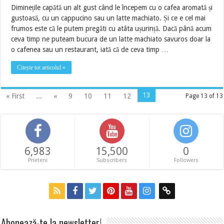
Diminețile capătă un alt gust când le începem cu o cafea aromată și
gustoasă, cu un cappucino sau un latte machiato. Și ce e cel mai
frumos este că le putem pregăti cu atâta ușurință. Dacă până acum
ceva timp ne puteam bucura de un latte machiato savuros doar la
o cafenea sau un restaurant, iată că de ceva timp …
Citește tot articolul »
13
« First
...
«
9
10
11
12
Page 13 of 13
6,983
15,500
0
Prieteni
Subscribers
Followers
Abonează-te la newsletter!