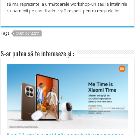
să mă reprezinte la următoarele workshop-uri sau la întâlnirile
cu oamenii pe care îi admir şi îi respect pentru reuşitele lor.
Tags
CARTI DE VIZITA
S-ar putea să te intereseze și :
9 din 10 români consideră camerele de supraveghere