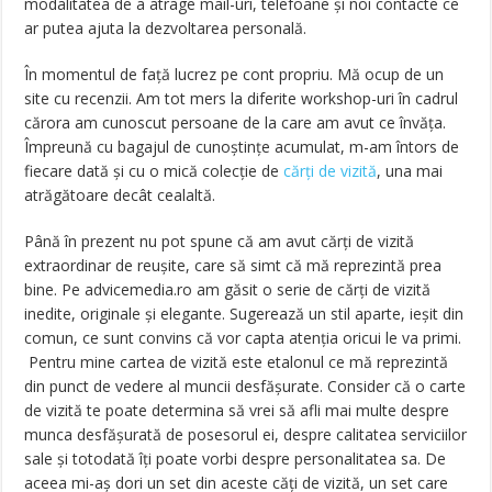
modalitatea de a atrage mail-uri, telefoane şi noi contacte ce
ar putea ajuta la dezvoltarea personală.
În momentul de faţă lucrez pe cont propriu. Mă ocup de un
site cu recenzii. Am tot mers la diferite workshop-uri în cadrul
cărora am cunoscut persoane de la care am avut ce învăţa.
Împreună cu bagajul de cunoştinţe acumulat, m-am întors de
fiecare dată şi cu o mică colecţie de
cărţi de vizită
, una mai
atrăgătoare decât cealaltă.
Până în prezent nu pot spune că am avut cărţi de vizită
extraordinar de reuşite, care să simt că mă reprezintă prea
bine. Pe advicemedia.ro am găsit o serie de cărţi de vizită
inedite, originale şi elegante. Sugerează un stil aparte, ieşit din
comun, ce sunt convins că vor capta atenţia oricui le va primi.
Pentru mine cartea de vizită este etalonul ce mă reprezintă
din punct de vedere al muncii desfăşurate. Consider că o carte
de vizită te poate determina să vrei să afli mai multe despre
munca desfăşurată de posesorul ei, despre calitatea serviciilor
sale şi totodată îţi poate vorbi despre personalitatea sa. De
aceea mi-aş dori un set din aceste căţi de vizită, un set care