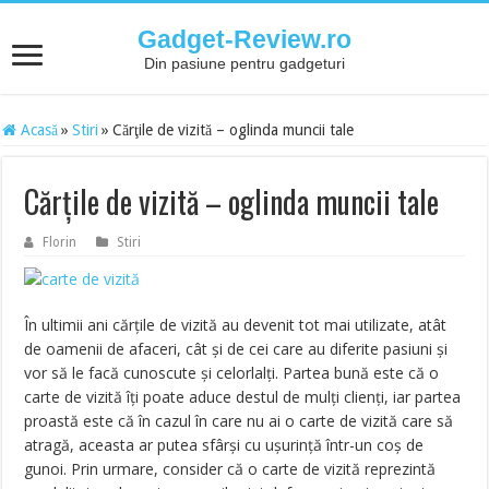
Gadget-Review.ro
Din pasiune pentru gadgeturi
Acasă
»
Stiri
»
Cărţile de vizită – oglinda muncii tale
Cărţile de vizită – oglinda muncii tale
Florin
Stiri
În ultimii ani cărţile de vizită au devenit tot mai utilizate, atât
de oamenii de afaceri, cât şi de cei care au diferite pasiuni şi
vor să le facă cunoscute şi celorlalţi. Partea bună este că o
carte de vizită îţi poate aduce destul de mulţi clienţi, iar partea
proastă este că în cazul în care nu ai o carte de vizită care să
atragă, aceasta ar putea sfârşi cu uşurinţă într-un coş de
gunoi. Prin urmare, consider că o carte de vizită reprezintă