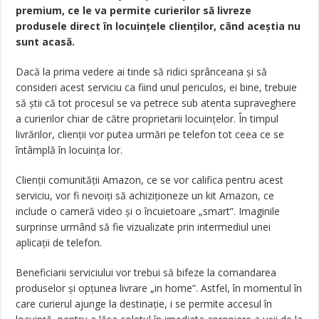
premium, ce le va permite curierilor să livreze
produsele direct în locuințele clienților, când aceștia nu
sunt acasă.
Dacă la prima vedere ai tinde să ridici sprânceana și să
consideri acest serviciu ca fiind unul periculos, ei bine, trebuie
să știi că tot procesul se va petrece sub atenta supraveghere
a curierilor chiar de către proprietarii locuințelor. În timpul
livrărilor, clienții vor putea urmări pe telefon tot ceea ce se
întâmplă în locuința lor.
Clienții comunității Amazon, ce se vor califica pentru acest
serviciu, vor fi nevoiți să achiziționeze un kit Amazon, ce
include o cameră video și o încuietoare „smart”. Imaginile
surprinse urmând să fie vizualizate prin intermediul unei
aplicații de telefon.
Beneficiarii serviciului vor trebui să bifeze la comandarea
produselor și opțunea livrare „in home”. Astfel, în momentul în
care curierul ajunge la destinație, i se permite accesul în