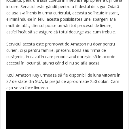
locuință, pentru a lăsa coletul în imediata apropiere a ușii de la
intrare. Serviciul este gândit pentru a fi destul de sigur. Odată
ce ușa s-a închis în urma curierului, aceasta se încuie instant,
eliminându-se în felul acesta posibilitatea unei spargeri. Mai
mult de atât, clientul poate urmări tot procesul de livrare,
astfel încât să se asigure că totul decurge așa cum trebuie.
Serviciul acesta este promovat de Amazon nu doar pentru
curieri, ci și pentru familie, prieteni, bonă sau firma de
curățenie, în cazul în care proprietarul dorește să le acorde
accesul în locuință, atunci când el nu se află acasă.
Kitul Amazon Key urmează să fie disponibil de luna viitoare în
37 de state din SUA, la prețul de aproximativ 250 dolari. Cam
așa se va face livrarea.