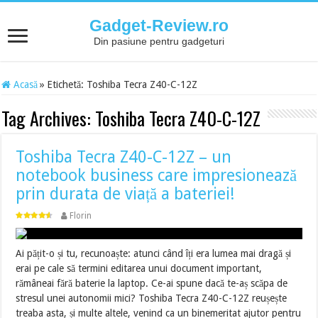
Gadget-Review.ro
Din pasiune pentru gadgeturi
Acasă
»
Etichetă:
Toshiba Tecra Z40-C-12Z
Tag Archives:
Toshiba Tecra Z40-C-12Z
Toshiba Tecra Z40-C-12Z – un
notebook business care impresionează
prin durata de viață a bateriei!
Florin
Ai pățit-o și tu, recunoaște: atunci când îți era lumea mai dragă și
erai pe cale să termini editarea unui document important,
rămâneai fără baterie la laptop. Ce-ai spune dacă te-aș scăpa de
stresul unei autonomii mici? Toshiba Tecra Z40-C-12Z reușește
treaba asta, și multe altele, venind ca un binemeritat ajutor pentru