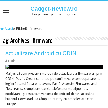
Gadget-Review.ro
Din pasiune pentru gadgeturi
Acasă
»
Etichetă:
firmware
Tag Archives:
firmware
Actualizare Android cu ODIN
Florin
Mai jos vă vom prezenta metoda de actualizare a firmware-ul prin
ODIN. Pas 1. Cream cont nou pe samfirmware.com după care ne
logăm în cazul în care nu avem. Pas 2. Accesăm Firmwares and
files. Pas 3. Completăm datele telefonului mobil(tip , os,
model,țară) și descărcăm varianta de android dorită accesând
butonul Download. La câmpul Country eu am selectat Open
Europe …