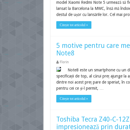
model Xiaomi Redmi Note 5 urmează să fie 
lansat la Barcelona la MWC, însă mă îndoi
destul de ușor cu lansările lor. Cel mai pr
Citește tot articolul »
5 motive pentru care mer
Note8
Florin
Note8 este un smartphone cu un disp
specificații de top, al cărui preț ajunge l
dintre noi acest preț pare de speriat, în co
pentru cei ce și-l permit, …
Citește tot articolul »
Toshiba Tecra Z40-C-12Z
impresionează prin durata