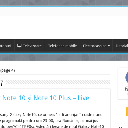
ptopuri
Televizoare
Telefoane mobile
Electrocasnice
Tutoria
 (page 4)
 7
6
Note 10 și Note 10 Plus – Live
amsung Galaxy Note10, ce urmează a fi anunțat în cadrul unui
 programată pentru ora 23:00, ora României, iar mai jos
youtu.be/iYCr4TPE0sc Așteptări legate de noul Galaxy Note10