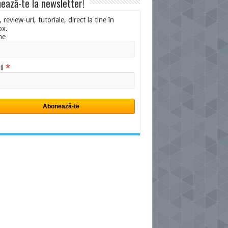
ează-te la newsletter!
i, review-uri, tutoriale, direct la tine în
ox.
me
*
il