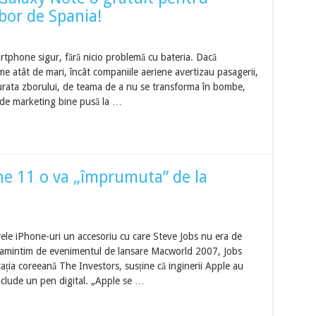
zbor de Spania!
phone sigur, fără nicio problemă cu bateria. Dacă
e atât de mari, încât companiile aeriene avertizau pasagerii,
 durata zborului, de teama de a nu se transforma în bombe,
 de marketing bine pusă la …
one 11 o va „împrumuta” de la
rele iPhone-uri un accesoriu cu care Steve Jobs nu era de
 amintim de evenimentul de lansare Macworld 2007, Jobs
cația coreeană The Investors, susține că inginerii Apple au
nclude un pen digital. „Apple se …