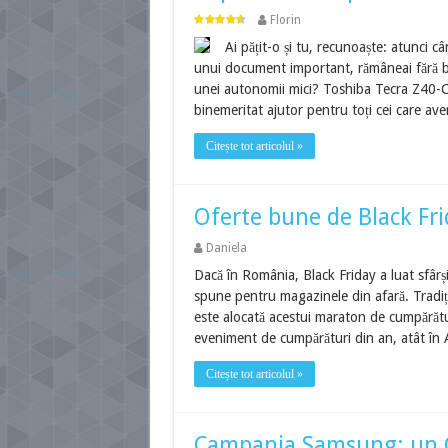
Florin
Ai pățit-o și tu, recunoaște: atunci câ
unui document important, rămâneai fără ba
unei autonomii mici? Toshiba Tecra Z40-C-
binemeritat ajutor pentru toți cei care av
Citește tot articolul »
Oferte bune de Black Fri
Daniela
Dacă în România, Black Friday a luat sfârș
spune pentru magazinele din afară. Tradiți
este alocată acestui maraton de cumpărătur
eveniment de cumpărături din an, atât în 
Citește tot articolul »
Campania Samsung: un G