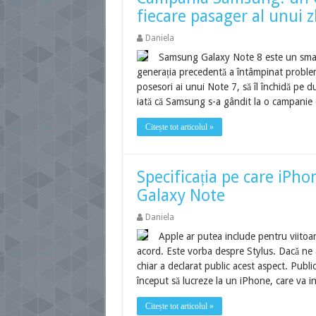
fiecare pasager al unui 
Daniela
Samsung Galaxy Note 8 este un smart
generația precedentă a întâmpinat problem
posesori ai unui Note 7, să îl închidă pe
iată că Samsung s-a gândit la o campanie
Citește tot articolul »
Specificația pe care iPh
Galaxy Note
Daniela
Apple ar putea include pentru viitoa
acord. Este vorba despre Stylus. Dacă ne
chiar a declarat public acest aspect. Publi
început să lucreze la un iPhone, care va i
Citește tot articolul »