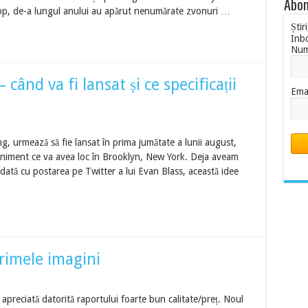
Abon
top, de-a lungul anului au apărut nenumărate zvonuri …
Știr
Inb
Nu
ând va fi lansat și ce specificații
Ema
, urmează să fie lansat în prima jumătate a lunii august,
eniment ce va avea loc în Brooklyn, New York. Deja aveam
dată cu postarea pe Twitter a lui Evan Blass, această idee
rimele imagini
apreciată datorită raportului foarte bun calitate/preț. Noul