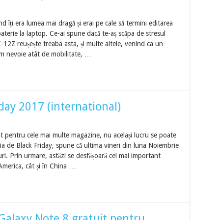
nd îți era lumea mai dragă și erai pe cale să termini editarea
terie la laptop. Ce-ai spune dacă te-aș scăpa de stresul
12Z reușește treaba asta, și multe altele, venind ca un
em nevoie atât de mobilitate, …
day 2017 (international)
it pentru cele mai multe magazine, nu același lucru se poate
a de Black Friday, spune că ultima vineri din luna Noiembrie
i. Prin urmare, astăzi se desfășoară cel mai important
America, cât și în China …
alaxy Note 8 gratuit pentru