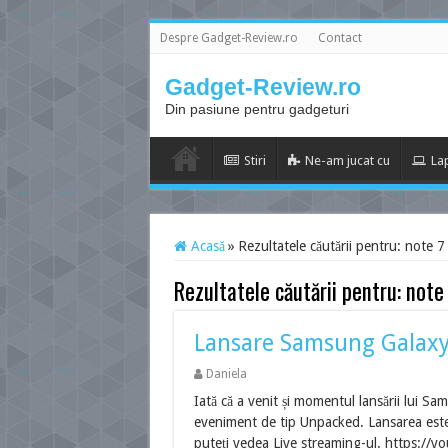
Despre Gadget-Review.ro
Contact
Gadget-Review.ro
Din pasiune pentru gadgeturi
Stiri
Ne-am jucat cu
La
Acasă
»
Rezultatele căutării pentru: note 7
Rezultatele căutării pentru:
note
Lansare Samsung Galaxy 
Daniela
Iată că a venit și momentul lansării lui S
eveniment de tip Unpacked. Lansarea este
puteți vedea Live streaming-ul. https://