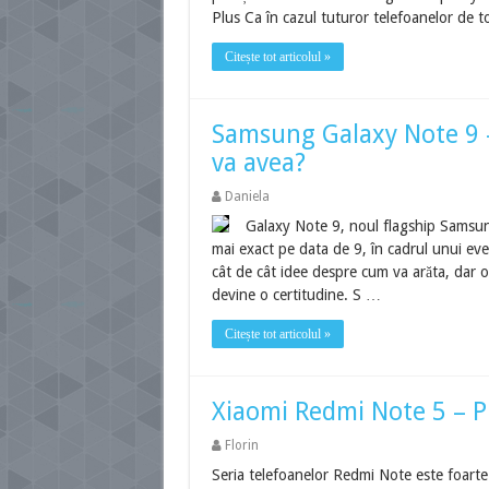
Plus Ca în cazul tuturor telefoanelor de 
Citește tot articolul »
Samsung Galaxy Note 9 – c
va avea?
Daniela
Galaxy Note 9, noul flagship Samsung
mai exact pe data de 9, în cadrul unui ev
cât de cât idee despre cum va arăta, dar o
devine o certitudine. S …
Citește tot articolul »
Xiaomi Redmi Note 5 – P
Florin
Seria telefoanelor Redmi Note este foarte 