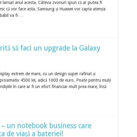
lansat anul acesta. Câteva zvonuri spun că ar putea fi
esc că vor face asta. Samsung și Huawei vor capta atenția
obabil va fi …
ită să faci un upgrade la Galaxy
lay extrem de mare, cu un design super rafinat și
a aproximativ 4500 lei, adică 1000 de euro. Poate pentru mulți
ndițiile în care ar fi un efort financiar mult prea mare, însă
 – un notebook business care
 de viață a bateriei!