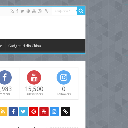
le
Gadgeturi din China
,983
15,500
0
Prieteni
Subscribers
Followers