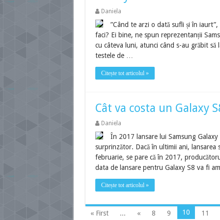
Daniela
”Când te arzi o dată sufli și în iaurt
faci? Ei bine, ne spun reprezentanții Samsu
cu câteva luni, atunci când s-au grăbit să 
testele de …
Citește tot articolul »
Cât va costa un Galaxy S8
Daniela
În 2017 lansare lui Samsung Galaxy S8
surprinzător. Dacă în ultimii ani, lansare
februarie, se pare că în 2017, producătorul
data de lansare pentru Galaxy S8 va fi am
Citește tot articolul »
10
« First
...
«
8
9
11