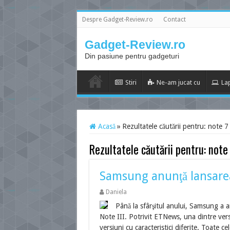
Despre Gadget-Review.ro
Contact
Gadget-Review.ro
Din pasiune pentru gadgeturi
Stiri
Ne-am jucat cu
La
Acasă
»
Rezultatele căutării pentru: note 7
Rezultatele căutării pentru:
note
Samsung anunţă lansarea 
Daniela
Până la sfârşitul anului, Samsung a a
Note III. Potrivit ETNews, una dintre versi
versiuni cu caracteristici diferite. Toate c