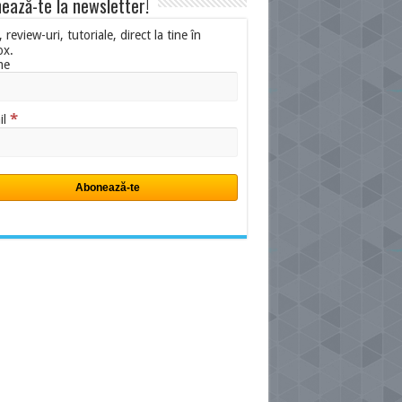
ează-te la newsletter!
i, review-uri, tutoriale, direct la tine în
ox.
me
*
il