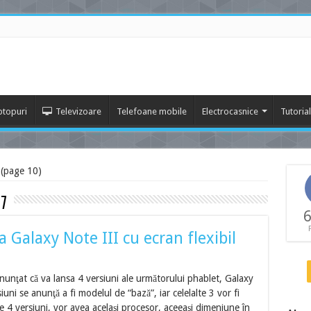
ptopuri
Televizoare
Telefoane mobile
Electrocasnice
Tutoria
 (page 10)
 7
6
Galaxy Note III cu ecran flexibil
nunţat că va lansa 4 versiuni ale următorului phablet, Galaxy
uni se anunţă a fi modelul de “bază”, iar celelalte 3 vor fi
ele 4 versiuni, vor avea acelaşi procesor, aceeaşi dimeniune în