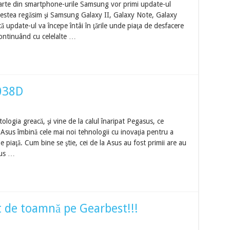
parte din smartphone-urile Samsung vor primi update-ul
acestea regăsim şi Samsung Galaxy II, Galaxy Note, Galaxy
ă update-ul va începe întâi în ţările unde piaţa de desfacere
ontinuând cu celelalte …
038D
ologia greacă, şi vine de la calul înaripat Pegasus, ce
i. Asus îmbină cele mai noi tehnologii cu inovaţia pentru a
e piaţă. Cum bine se ştie, cei de la Asus au fost primii are au
sus …
t de toamnă pe Gearbest!!!