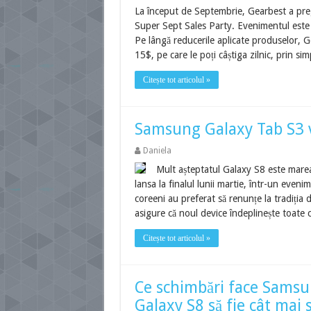
La început de Septembrie, Gearbest a pre
Super Sept Sales Party. Evenimentul este c
Pe lângă reducerile aplicate produselor, G
15$, pe care le poți câștiga zilnic, prin si
Citește tot articolul »
Samsung Galaxy Tab S3 
Daniela
Mult așteptatul Galaxy S8 este mare
lansa la finalul lunii martie, într-un eve
coreeni au preferat să renunțe la tradiția d
asigure că noul device îndeplinește toate 
Citește tot articolul »
Ce schimbări face Samsu
Galaxy S8 să fie cât mai 