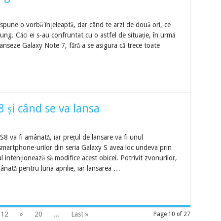
”, spune o vorbă înțeleaptă, dar când te arzi de două ori, ce
ng. Căci ei s-au confruntat cu o astfel de situație, în urmă
lanseze Galaxy Note 7, fără a se asigura că trece toate
 și când se va lansa
 va fi amânată, iar prețul de lansare va fi unul
a smartphone-urilor din seria Galaxy S avea loc undeva prin
 intenționează să modifice acest obicei. Potrivit zvonurilor,
ânată pentru luna aprilie, iar lansarea …
12
»
20
...
Last »
Page 10 of 27