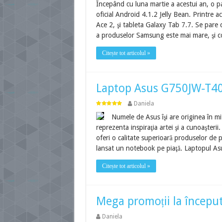
Începând cu luna martie a acestui an, o 
oficial Android 4.1.2 Jelly Bean. Printre 
Ace 2, şi tableta Galaxy Tab 7.7. Se pare c
a produselor Samsung este mai mare, şi c
Citește tot articolul »
Laptop Asus G750JW-T4
Daniela
Numele de Asus îşi are originea în mit
reprezenta inspiraţia artei şi a cunoaşteri
oferi o calitate superioară produselor de p
lansat un notebook pe piaţă. Laptopul A
Citește tot articolul »
Mega promoții la începu
Daniela