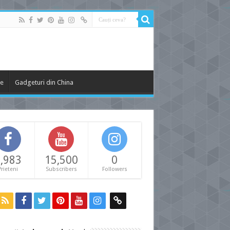
le
Gadgeturi din China
,983
15,500
0
Prieteni
Subscribers
Followers