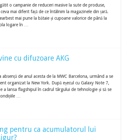
gătit o campanie de reduceri masive la sute de produse,
eva mai diferit față de ce întâlnim la magazinele din țară.
earbest mai pune la bătaie și cupoane valorice de până la
mpla logare în …
vine cu difuzoare AKG
a absență de anul acesta de la MWC Barcelona, urmând a se
niment organizat la New York. După eșecul cu Galaxy Note 7,
e a lansa flagshipul în cadrul târgului de tehnologie și să se
condițiile …
ng pentru ca acumulatorul lui
sigur?