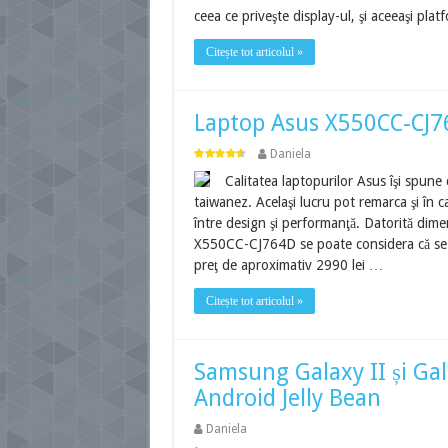
ceea ce priveşte display-ul, şi aceeaşi pla
Citește tot articolul »
Laptop Asus X550CC-CJ
Daniela
Calitatea laptopurilor Asus îşi spune
taiwanez. Acelaşi lucru pot remarca şi în
între design şi performanţă. Datorită dim
X550CC-CJ764D se poate considera că se af
preţ de aproximativ 2990 lei …
Citește tot articolul »
Samsung Galaxy II și Ga
Android Jelly Bean
Daniela